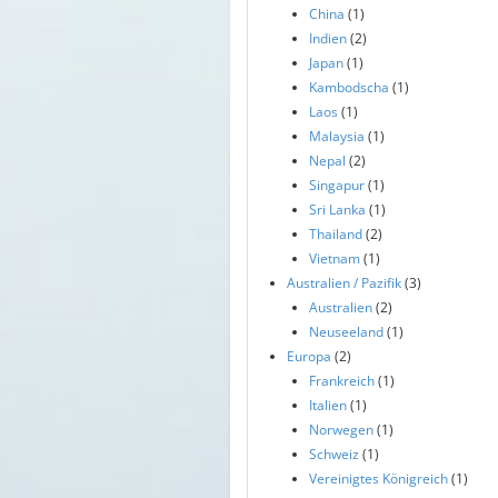
China
(1)
Indien
(2)
Japan
(1)
Kambodscha
(1)
Laos
(1)
Malaysia
(1)
Nepal
(2)
Singapur
(1)
Sri Lanka
(1)
Thailand
(2)
Vietnam
(1)
Australien / Pazifik
(3)
Australien
(2)
Neuseeland
(1)
Europa
(2)
Frankreich
(1)
Italien
(1)
Norwegen
(1)
Schweiz
(1)
Vereinigtes Königreich
(1)