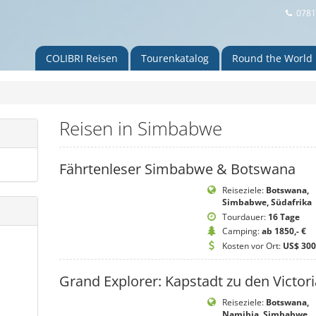
0781
COLIBRI Reisen
Touren
katalog
Round the World
Reisen in Simbabwe
Fährtenleser Simbabwe & Botswana
Reiseziele:
Botswana,
Simbabwe, Südafrika
Tourdauer:
16 Tage
Camping:
ab 1850,- €
Kosten vor Ort:
US$ 300
Grand Explorer: Kapstadt zu den Victori
Reiseziele:
Botswana,
Namibia, Simbabwe,