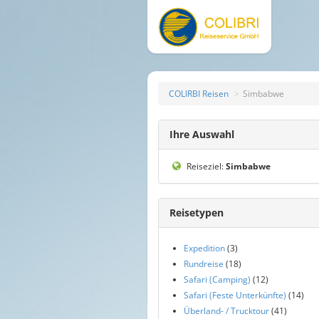
COLIRBI Reisen
Simbabwe
Ihre Auswahl
Reiseziel:
Simbabwe
Reisetypen
Expedition
(3)
Rundreise
(18)
Safari (Camping)
(12)
Safari (Feste Unterkünfte)
(14)
Überland- / Trucktour
(41)