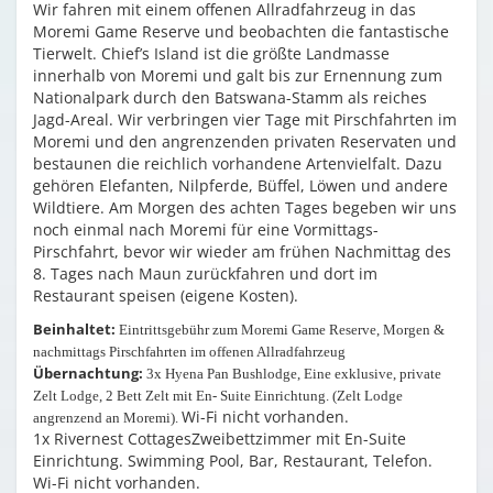
Wir fahren mit einem offenen Allradfahrzeug in das
Moremi Game Reserve und beobachten die fantastische
Tierwelt. Chief’s Island ist die größte Landmasse
innerhalb von Moremi und galt bis zur Ernennung zum
Nationalpark durch den Batswana-Stamm als reiches
Jagd-Areal. Wir verbringen vier Tage mit Pirschfahrten im
Moremi und den angrenzenden privaten Reservaten und
bestaunen die reichlich vorhandene Artenvielfalt. Dazu
gehören Elefanten, Nilpferde, Büffel, Löwen und andere
Wildtiere. Am Morgen des achten Tages begeben wir uns
noch einmal nach Moremi für eine Vormittags-
Pirschfahrt, bevor wir wieder am frühen Nachmittag des
8. Tages nach Maun zurückfahren und dort im
Restaurant speisen (eigene Kosten).
Beinhaltet:
Eintrittsgebühr zum Moremi Game Reserve, Morgen &
nachmittags Pirschfahrten im offenen Allradfahrzeug
Übernachtung:
3x Hyena Pan Bushlodge, Eine exklusive, private
Zelt Lodge, 2 Bett Zelt mit En- Suite Einrichtung. (Zelt Lodge
Wi-Fi nicht vorhanden.
angrenzend an Moremi).
1x Rivernest CottagesZweibettzimmer mit En-Suite
Einrichtung. Swimming Pool, Bar, Restaurant, Telefon.
Wi-Fi nicht vorhanden.