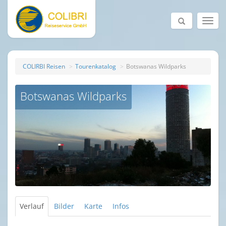
COLIRBI Reisen
Tourenkatalog
Botswanas Wildparks
Botswanas Wildparks
Verlauf
Bilder
Karte
Infos