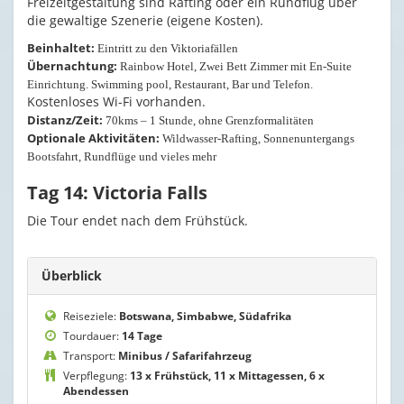
Freizeitgestaltung sind Rafting oder ein Rundflug über
die gewaltige Szenerie (eigene Kosten).
Beinhaltet:
Eintritt zu den Viktoriafällen
Übernachtung:
Rainbow Hotel, Zwei Bett Zimmer mit En-Suite
Einrichtung. Swimming pool, Restaurant, Bar und Telefon.
Kostenloses Wi-Fi vorhanden.
Distanz/Zeit:
70kms – 1 Stunde, ohne Grenzformalitäten
Optionale Aktivitäten:
Wildwasser-Rafting, Sonnenuntergangs
Bootsfahrt, Rundflüge und vieles mehr
Tag 14: Victoria Falls
Die Tour endet nach dem Frühstück.
Überblick
Reiseziele:
Botswana, Simbabwe, Südafrika
Tourdauer:
14 Tage
Transport:
Minibus / Safarifahrzeug
Verpflegung:
13 x Frühstück, 11 x Mittagessen, 6 x
Abendessen