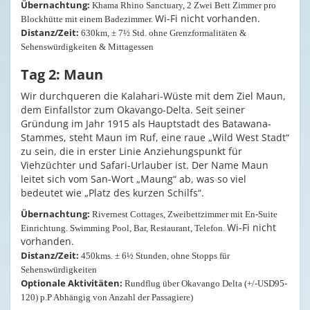
Übernachtung:
Khama Rhino Sanctuary, 2 Zwei Bett Zimmer pro
Wi-Fi nicht vorhanden.
Blockhütte mit einem Badezimmer.
Distanz/Zeit:
630km, ± 7½ Std. ohne Grenzformalitäten &
Sehenswürdigkeiten & Mittagessen
Tag 2: Maun
Wir durchqueren die Kalahari-Wüste mit dem Ziel Maun,
dem Einfallstor zum Okavango-Delta. Seit seiner
Gründung im Jahr 1915 als Hauptstadt des Batawana-
Stammes, steht Maun im Ruf, eine raue „Wild West Stadt“
zu sein, die in erster Linie Anziehungspunkt für
Viehzüchter und Safari-Urlauber ist. Der Name Maun
leitet sich vom San-Wort „Maung“ ab, was so viel
bedeutet wie „Platz des kurzen Schilfs“.
Übernachtung:
Rivernest Cottages, Zweibettzimmer mit En-Suite
Wi-Fi nicht
Einrichtung. Swimming Pool, Bar, Restaurant, Telefon.
vorhanden.
Distanz/Zeit:
450kms. ± 6½ Stunden, ohne Stopps für
Sehenswürdigkeiten
Optionale Aktivitäten:
Rundflug über Okavango Delta (+/-USD95-
120) p.P Abhängig von Anzahl der Passagiere)