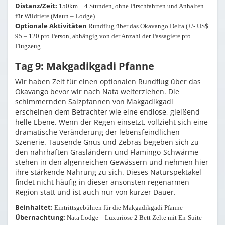
Distanz/Zeit:
150km ± 4 Stunden, ohne Pirschfahrten und Anhalten
für Wildtiere (Maun – Lodge).
Optionale Aktivitäten
Rundflug über das Okavango Delta (+/- US$
95 – 120 pro Person, abhängig von der Anzahl der Passagiere pro
Flugzeug
Tag 9: Makgadikgadi Pfanne
Wir haben Zeit für einen optionalen Rundflug über das
Okavango bevor wir nach Nata weiterziehen. Die
schimmernden Salzpfannen von Makgadikgadi
erscheinen dem Betrachter wie eine endlose, gleißend
helle Ebene. Wenn der Regen einsetzt, vollzieht sich eine
dramatische Veränderung der lebensfeindlichen
Szenerie. Tausende Gnus und Zebras begeben sich zu
den nahrhaften Grasländern und Flamingo-Schwärme
stehen in den algenreichen Gewässern und nehmen hier
ihre stärkende Nahrung zu sich. Dieses Naturspektakel
findet nicht häufig in dieser ansonsten regenarmen
Region statt und ist auch nur von kurzer Dauer.
Beinhaltet:
Eintrittsgebühren für die Makgadikgadi Pfanne
Übernachtung:
Nata Lodge – Luxuriöse 2 Bett Zelte mit En-Suite