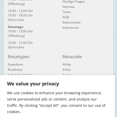
Häufige Fragen
(Offenburg)
Sitemap
10:00 - 13:00 Uhr
Team
14:30 - 18:00 Uhr
AGB
(Karlsruhe)
Datenschutz
Samstags:
Impressum
10:00 - 13:00 Uhr
(Offenburg)
10:00 - 12:00 Uhr
(Karlsruhe)
Reisetypen
Reiseziele
Expedition
Afrika
Rundreise
Arktis
Safari (Camping)
Asien
Safari (Feste Unterkünfte)
Australien / Pazifik
We value your privacy
Überland- / Trucktour
Europa
Wandern
Mittelamerika
We use cookies to enhance your browsing experience,
Nordamerika
serve personalized ads or content, and analyze our
Südamerika
traffic. By clicking "Accept All", you consent to our use of
cookies.
© 1998 - 2026
COLIBRI Reiseservice GmbH
- Reisebüro Offenburg.