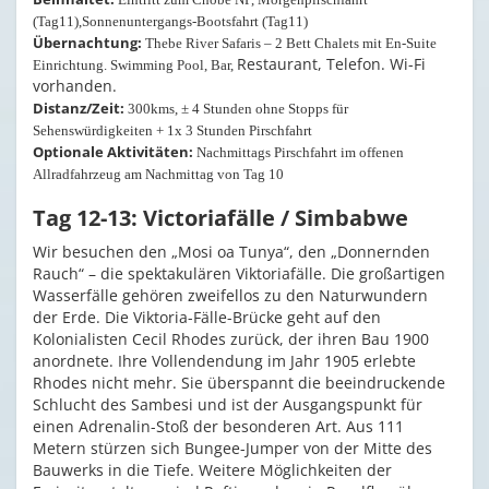
(Tag11),Sonnenuntergangs-Bootsfahrt (Tag11)
Übernachtung:
Thebe River Safaris – 2 Bett Chalets mit En-Suite
Restaurant, Telefon. Wi-Fi
Einrichtung. Swimming Pool, Bar,
vorhanden.
Distanz/Zeit:
300kms, ± 4 Stunden ohne Stopps für
Sehenswürdigkeiten + 1x 3 Stunden Pirschfahrt
Optionale Aktivitäten:
Nachmittags Pirschfahrt im offenen
Allradfahrzeug am Nachmittag von Tag 10
Tag 12-13: Victoriafälle / Simbabwe
Wir besuchen den „Mosi oa Tunya“, den „Donnernden
Rauch“ – die spektakulären Viktoriafälle. Die großartigen
Wasserfälle gehören zweifellos zu den Naturwundern
der Erde. Die Viktoria-Fälle-Brücke geht auf den
Kolonialisten Cecil Rhodes zurück, der ihren Bau 1900
anordnete. Ihre Vollendendung im Jahr 1905 erlebte
Rhodes nicht mehr. Sie überspannt die beeindruckende
Schlucht des Sambesi und ist der Ausgangspunkt für
einen Adrenalin-Stoß der besonderen Art. Aus 111
Metern stürzen sich Bungee-Jumper von der Mitte des
Bauwerks in die Tiefe. Weitere Möglichkeiten der