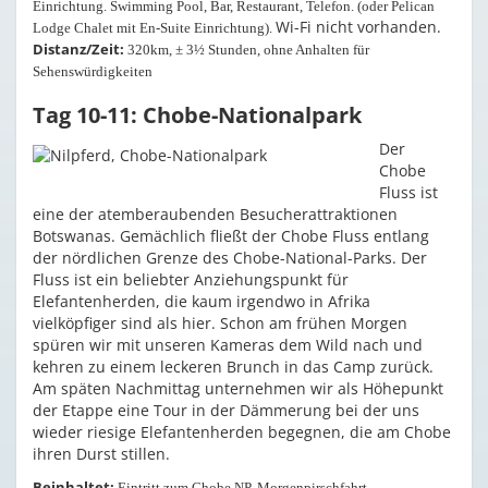
Einrichtung. Swimming Pool, Bar, Restaurant, Telefon. (oder Pelican
Wi-Fi nicht vorhanden.
Lodge Chalet mit En-Suite Einrichtung).
Distanz/Zeit:
320km, ± 3½ Stunden, ohne Anhalten für
Sehenswürdigkeiten
Tag 10-11: Chobe-Nationalpark
Der
Chobe
Fluss ist
eine der atemberaubenden Besucherattraktionen
Botswanas. Gemächlich fließt der Chobe Fluss entlang
der nördlichen Grenze des Chobe-National-Parks. Der
Fluss ist ein beliebter Anziehungspunkt für
Elefantenherden, die kaum irgendwo in Afrika
vielköpfiger sind als hier. Schon am frühen Morgen
spüren wir mit unseren Kameras dem Wild nach und
kehren zu einem leckeren Brunch in das Camp zurück.
Am späten Nachmittag unternehmen wir als Höhepunkt
der Etappe eine Tour in der Dämmerung bei der uns
wieder riesige Elefantenherden begegnen, die am Chobe
ihren Durst stillen.
Beinhaltet:
Eintritt zum Chobe NP, Morgenpirschfahrt