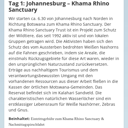
Tag 1: Johannesburg – Khama Rhino
Sanctuary
Wir starten ca. 6.30 von Johannesburg nach Norden in
Richtung Botswana zum Khama Rhino Sanctuary. Der
Khama Rhino Sanctuary Trust ist ein Projekt zum Schutz
der Wildtiere, das seit 1992 aktiv ist und von lokalen
Gruppen getragen wird. Die Aktivisten haben sich den
Schutz des vom Aussterben bedrohten Weißen Nashorns
auf die Fahnen geschrieben, indem sie Areale, die
einstmals Rückzugsgebiete für diese Art waren, wieder in
den ursprünglichen Naturzustand zurückversetzen.
Erträge aus nachhaltigem Tourismus und dem
verantwortungsbewussten Umgang mit den
vorhandenen Ressourcen aus dieser Arbeit fließen in die
Kassen der örtlichen Motswana-Gemeinden. Das
Reservat befindet sich im Kalahari Sandveld. Die
charakteristischen natürlichen Wasserlöcher sind ein
erstklassiger Lebensraum für Weiße Nashörner, Zebras
und Gnus.
Beinhaltet:
Eintrittsgebühr zum Khama Rhino Sanctuary &
Nachmittagspirschfahrt