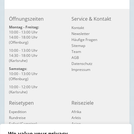
Öffnungszeiten
Service & Kontakt
Montag - Freitag:
Kontakt
10:00 - 13:00 Uhr
Newsletter
14:00 - 18:00 Uhr
Häufige Fragen
(Offenburg)
Sitemap
10:00 - 13:00 Uhr
Team
14:30 - 18:00 Uhr
AGB
(Karlsruhe)
Datenschutz
Samstags:
Impressum
10:00 - 13:00 Uhr
(Offenburg)
10:00 - 12:00 Uhr
(Karlsruhe)
Reisetypen
Reiseziele
Expedition
Afrika
Rundreise
Arktis
Safari (Camping)
Asien
Safari (Feste Unterkünfte)
Australien / Pazifik
We value your privacy