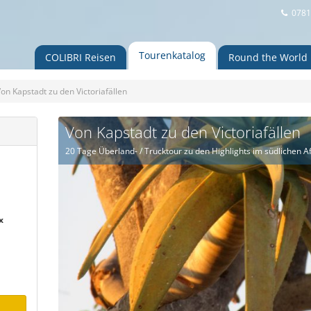
0781
Touren
katalog
COLIBRI Reisen
Round the World
on Kapstadt zu den Victoriafällen
Von Kapstadt zu den Victoriafällen
20 Tage Überland- / Trucktour zu den Highlights im südlichen Af
x