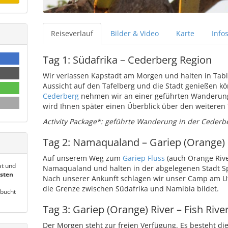
Reiseverlauf
Bilder
& Video
Karte
Info
Tag 1: Südafrika – Cederberg Region
Wir verlassen Kapstadt am Morgen und halten in Tab
Aussicht auf den Tafelberg und die Stadt genießen k
Cederberg
nehmen wir an einer geführten Wanderung i
wird Ihnen später einen Überblick über den weiteren
Activity Package*: geführte Wanderung in der Cederb
Tag 2: Namaqualand – Gariep (Orange) 
Auf unserem Weg zum
Gariep Fluss
(auch Orange Rive
at und
Namaqualand und halten in der abgelegenen Stadt Spr
esten
Nach unserer Ankunft schlagen wir unser Camp am Ufe
die Grenze zwischen Südafrika und Namibia bildet.
bucht
Tag 3: Gariep (Orange) River – Fish Riv
Der Morgen steht zur freien Verfügung. Es besteht d