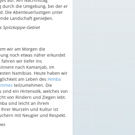
ges auf. Am Nachmittag
 durch die Umgebung, bei der er
d. Die Abenteuerlustigen unter
ende Landschaft genieβen.
s Spitzkoppe-Gebiet
em wir am Morgen die
ung noch etwas näher erkundet
 fahren wir tiefer ins
innere nach Kamanjab, im
sten Namibias. Heute haben wir
glichkeit am Leben des
Himba
tammes
teilzumehmen. Die
 sind ein Hirtenvolk, welches von
cht von Rindern und Ziegen lebt.
mba sind leicht an ihrem
 Ihrer Wurzeln und Kultur ist
uchern mit Neugier und Respekt.
mes