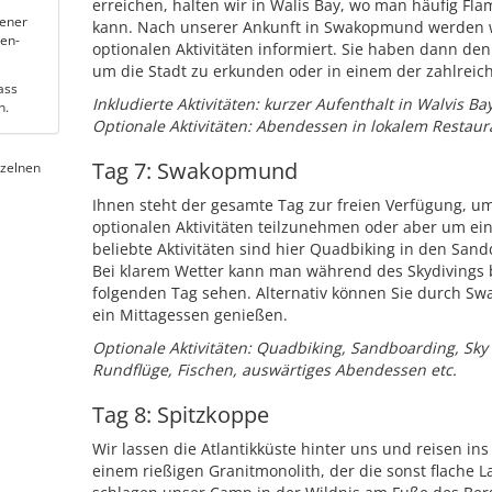
erreichen, halten wir in Walis Bay, wo man häufig Fl
hener
kann. Nach unserer Ankunft in Swakopmund werden 
en-
optionalen Aktivitäten informiert. Sie haben dann de
um die Stadt zu erkunden oder in einem der zahlreic
ass
Inkludierte Aktivitäten: kurzer Aufenthalt in Walvis Ba
n.
Optionale Aktivitäten: Abendessen in lokalem Restaur
Tag 7: Swakopmund
nzelnen
Ihnen steht der gesamte Tag zur freien Verfügung, u
optionalen Aktivitäten teilzunehmen oder aber um ei
beliebte Aktivitäten sind hier Quadbiking in den Sa
Bei klarem Wetter kann man während des Skydivings b
folgenden Tag sehen. Alternativ können Sie durch
ein Mittagessen genießen.
Optionale Aktivitäten: Quadbiking, Sandboarding, Sky 
Rundflüge, Fischen, auswärtiges Abendessen etc.
Tag 8: Spitzkoppe
Wir lassen die Atlantikküste hinter uns und reisen in
einem rießigen Granitmonolith, der die sonst flache L