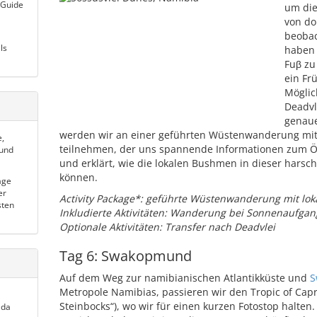
 Guide
um die
von do
beobac
ls
haben 
Fuβ zu
ein Fr
Möglic
Deadvl
genaue
werden wir an einer geführten Wüstenwanderung mit
e,
teilnehmen, der uns spannende Informationen zum 
 und
und erklärt, wie die lokalen Bushmen in dieser har
können.
age
er
Activity Package*: geführte Wüstenwanderung mit lo
sten
Inkludierte Aktivitäten: Wanderung bei Sonnenaufgan
Optionale Aktivitäten: Transfer nach Deadvlei
Tag 6: Swakopmund
Auf dem Weg zur namibianischen Atlantikküste und
S
Metropole Namibias, passieren wir den Tropic of Cap
Steinbocks“), wo wir für einen kurzen Fotostop halte
 da