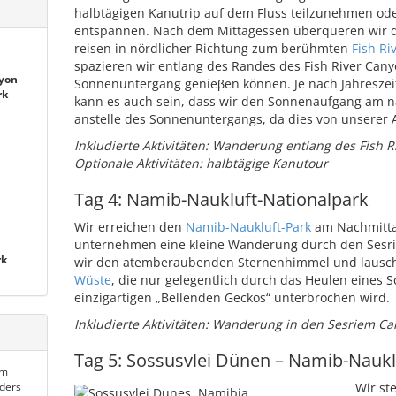
halbtägigen Kanutrip auf dem Fluss teilzunehmen o
entspannen. Nach dem Mittagessen überqueren wir 
reisen in nördlicher Richtung zum berühmten
Fish Ri
spazieren wir entlang des Randes des Fish River Can
nyon
Sonnenuntergang genieβen können. Je nach Jahreszei
rk
kann es auch sein, dass wir den Sonnenaufgang am 
anstelle des Sonnenuntergangs, da dies von unserer A
Inkludierte Aktivitäten: Wanderung entlang des Fish 
Optionale Aktivitäten: halbtägige Kanutour
Tag 4: Namib-Naukluft-Nationalpark
Wir erreichen den
Namib-Naukluft-Park
am Nachmitta
unternehmen eine kleine Wanderung durch den Sesr
rk
wir den atemberaubenden Sternenhimmel und lausche
Wüste
, die nur gelegentlich durch das Heulen eines 
einzigartigen „Bellenden Geckos“ unterbrochen wird.
Inkludierte Aktivitäten: Wanderung in den Sesriem C
Tag 5: Sossusvlei Dünen – Namib-Naukl
am
nders
Wir st