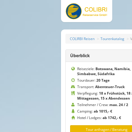
COLIRBI Reisen
Tourenkatalog
V
Überblick
Reiseziele:
Botswana, Namibia,
Simbabwe, Südafrika
Tourdauer:
20 Tage
Transport:
Abenteuer-Truck
Verpflegung:
18 x Frühstück, 18 
Mittagessen, 15 x Abendessen
Teilnehmer / Crew:
max. 24 / 2
Camping:
ab 1015,- €
Hotel / Lodges:
ab 1742,- €
Tour anfragen / Beratung