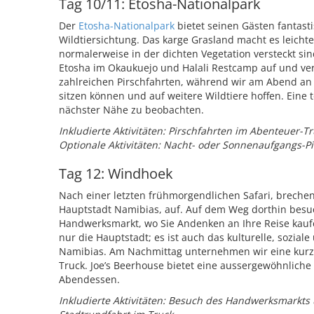
Tag 10/11: Etosha-Nationalpark
Der
Etosha-Nationalpark
bietet seinen Gästen fantast
Wildtiersichtung. Das karge Grasland macht es leichte
normalerweise in der dichten Vegetation versteckt si
Etosha im Okaukuejo und Halali Restcamp auf und ve
zahlreichen Pirschfahrten, während wir am Abend an
sitzen können und auf weitere Wildtiere hoffen. Eine t
nächster Nähe zu beobachten.
Inkludierte Aktivitäten: Pirschfahrten im Abenteuer-T
Optionale Aktivitäten: Nacht- oder Sonnenaufgangs-P
Tag 12: Windhoek
Nach einer letzten frühmorgendlichen Safari, breche
Hauptstadt Namibias, auf. Auf dem Weg dorthin besu
Handwerksmarkt, wo Sie Andenken an Ihre Reise kauf
nur die Hauptstadt; es ist auch das kulturelle, sozial
Namibias. Am Nachmittag unternehmen wir eine kurz
Truck. Joe’s Beerhouse bietet eine aussergewöhnliche
Abendessen.
Inkludierte Aktivitäten: Besuch des Handwerksmarkts