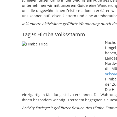
schlagen unser Camp in der Wildnis am Fuße des Ber
unternehmen wir mit unserem Guide eine Wanderung
uns die ungewöhnlichen Felsformationen erklären wir
uns können auf Felsen klettern und eine atemberaub
Inkludierte Aktivitäten: geführte Wanderung durch da
Tag 9: Himba Volksstamm
Nachd
Umgeb
haben,
Landes
Nordwe
die Mö
Volss
Himbas
der Zu
Die Hi
einzigartigen Kleidungsstil zu erkennen. Die Wahrung
Ihnen besonders wichtig. Trotzdem begegnen sie Bes
Activity Package*: geführter Besuch des Himba Stam