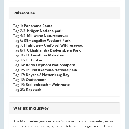
Reiseroute
Tag 1:
Panorama Route
Tag 2/3:
Krüger-Nationalpark
Tag 4/5:
Mlilwane Naturreservat
Tag 6:
iSimangaliso Wetland Park
Tag 7:
Hluhluwe – Umfolozi Wildreservat
Tag 8/9:
Ukhahlamba Drakensberg Park
Tag 10/11:
Lesotho – Malealea
Tag 12/13:
Cintsa
Tag 14:
Addo Elephant Nationalpark
Tag 15/16:
Tsitsikamma-Nationalpark
Tag 17:
Knysna / Plettenberg Bay
Tag 18:
Oudtshoorn
Tag 19:
Stellenbosch – Weinroute
Tag 20:
Kapstadt
Was ist inklusive?
Alle Mahlzeiten (werden vom Guide am Truck zubereitet, es sei
denn es ist anders angegeben), Unterkunft, registrierter Guide