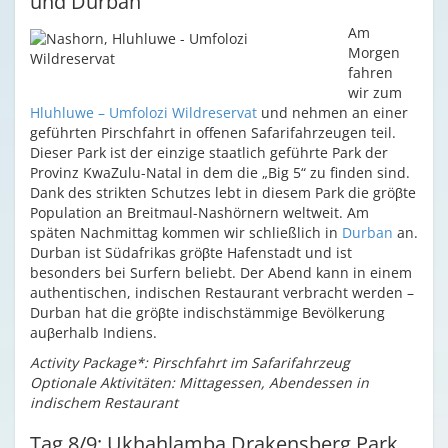
und Durban
Am
Morgen
fahren
wir zum
Hluhluwe – Umfolozi Wildreservat
und nehmen an einer
geführten Pirschfahrt in offenen Safarifahrzeugen teil.
Dieser Park ist der einzige staatlich geführte Park der
Provinz KwaZulu-Natal in dem die „Big 5“ zu finden sind.
Dank des strikten Schutzes lebt in diesem Park die gröβte
Population an Breitmaul-Nashörnern weltweit. Am
späten Nachmittag kommen wir schließlich in
Durban
an.
Durban ist Südafrikas gröβte Hafenstadt und ist
besonders bei Surfern beliebt. Der Abend kann in einem
authentischen, indischen Restaurant verbracht werden –
Durban hat die gröβte indischstämmige Bevölkerung
auβerhalb Indiens.
Activity Package*: Pirschfahrt im Safarifahrzeug
Optionale Aktivitäten: Mittagessen, Abendessen in
indischem Restaurant
Tag 8/9: Ukhahlamba Drakensberg Park